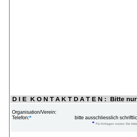
D I E K O N T A K T D A T E N : Bitte nur
Organisation/Verein:
Telefon:
*
bitte ausschliesslich schrift
*
Für Anfragen nutzen Sie bitte