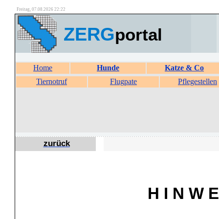
Freitag, 07.08.2026 22:22
ZERG
portal
Home
Hunde
Katze & Co
Tiernotruf
Flugpate
Pflegestellen
zurück
H I N W E