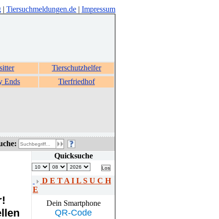
g
|
Tiersuchmeldungen.de
|
Impressum
sitter
Tierschutzhelfer
y Ends
Tierfriedhof
uche:
Quicksuche
D E T A I L S U C H
E
r!
Dein Smartphone
llen
QR-Code