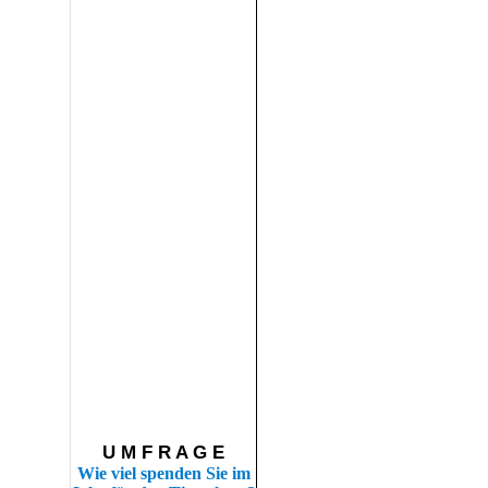
U M F R A G E
Wie viel spenden Sie im