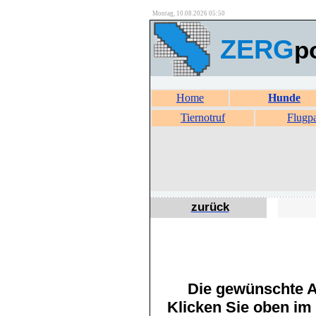
Montag, 10.08.2026 05:50
ZERG
p
Home
Hunde
Tiernotruf
Flugp
zurück
Die gewünschte An
Klicken Sie oben im 