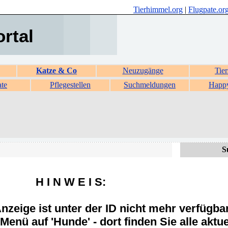
Tierhimmel.org
|
Flugpate.or
ortal
Katze & Co
Neuzugänge
Tier
ate
Pflegestellen
Suchmeldungen
Happ
S
H I N W E I S:
zeige ist unter der ID nicht mehr verfügba
Menü auf 'Hunde' - dort finden Sie alle aktue