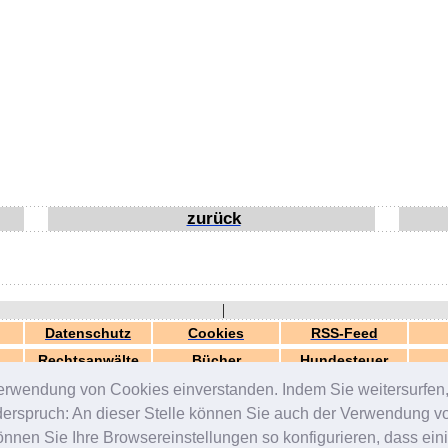
zurück
|
Datenschutz
Cookies
RSS-Feed
Rechtsanwälte
Bücher
Hundesteuer
erwendung von Cookies einverstanden. Indem Sie weitersurfen, 
generiert in 0.04 Sek.
© 2000-2026 by
ZERGportal
iderspruch: An dieser Stelle können Sie auch der Verwendung 
en Sie Ihre Browsereinstellungen so konfigurieren, dass einig