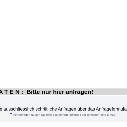
 T E N : Bitte nur hier anfragen!
te ausschliesslich schriftliche Anfragen über das Anfrageformula
*
Für Anfragen nutzen Sie bitte das Anfrageformular oder schreiben eine E-Mail. !