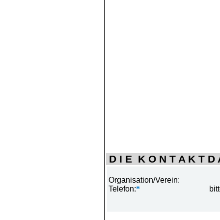
D I E K O N T A K T D A
Organisation/Verein:
Telefon:
*
bit