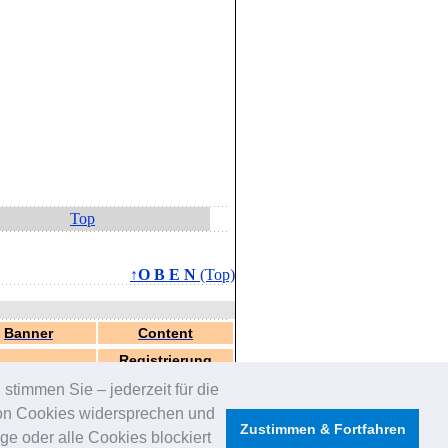
Top
↑O B E N
(Top)
Banner
Content
Registrierung
stimmen Sie – jederzeit für die
von Cookies widersprechen und
Zustimmen & Fortfahren
e oder alle Cookies blockiert