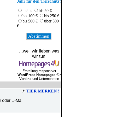
Jahr für den Tierschutz?
nichts
bis 50 €
bis 100 €
bis 250 €
bis 500 €
über 500
€
...weil wir lieben was
wir tun
Erstellung responsiver
WordPress Homepages für
Vereine
und Unternehmen
TIER MERKEN !
r oder E-Mail