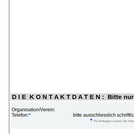
D I E K O N T A K T D A T E N : Bitte nur
Organisation/Verein:
Telefon:
*
bitte ausschliesslich schrift
*
Für Anfragen nutzen Sie bitte