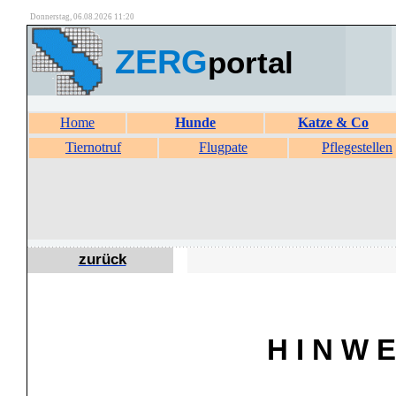
Donnerstag, 06.08.2026 11:20
ZERG
portal
Home
Hunde
Katze & Co
Tiernotruf
Flugpate
Pflegestellen
zurück
H I N W E