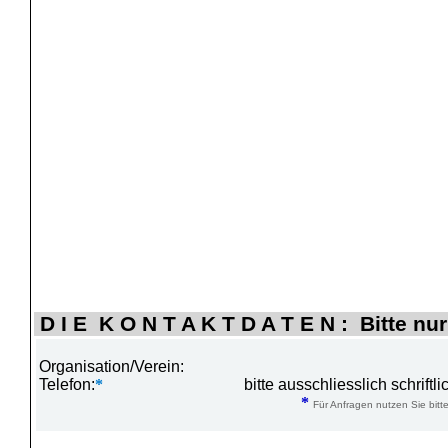
D I E K O N T A K T D A T E N : Bitte nur
Organisation/Verein:
Telefon:
*
bitte ausschliesslich schrift
*
Für Anfragen nutzen Sie bitte