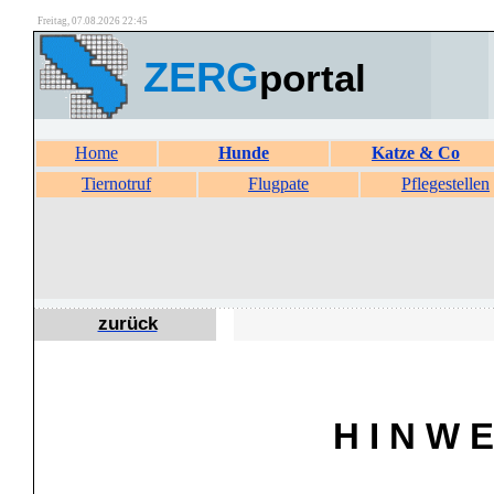
Freitag, 07.08.2026 22:45
ZERG
portal
Home
Hunde
Katze & Co
Tiernotruf
Flugpate
Pflegestellen
zurück
H I N W E