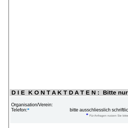
D I E K O N T A K T D A T E N : Bitte nur
Organisation/Verein:
Telefon:
*
bitte ausschliesslich schrift
*
Für Anfragen nutzen Sie bitte