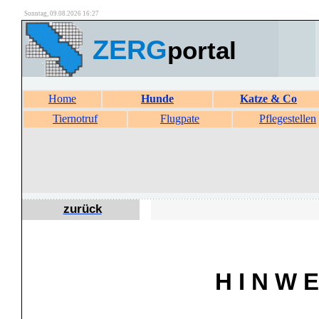
Sonntag, 09.08.2026 16:27
ZERG
portal
Home
Hunde
Katze & Co
Tiernotruf
Flugpate
Pflegestellen
zurück
H I N W E