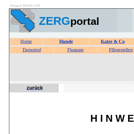
Freitag, 07.08.2026 14:06
ZERG
portal
Home
Hunde
Katze & Co
Tiernotruf
Flugpate
Pflegestellen
zurück
H I N W E