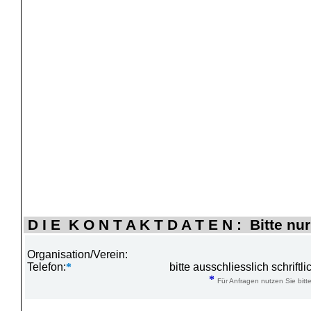
D I E K O N T A K T D A T E N : Bitte nur
Organisation/Verein:
Telefon:
*
bitte ausschliesslich schrift
*
Für Anfragen nutzen Sie bitte