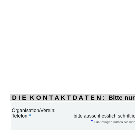
D I E K O N T A K T D A T E N : Bitte nur
Organisation/Verein:
Telefon:
*
bitte ausschliesslich schrift
*
Für Anfragen nutzen Sie bitte