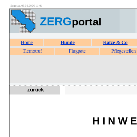
Sonntag, 09.08.2026 11:01
ZERG
portal
Home
Hunde
Katze & Co
Tiernotruf
Flugpate
Pflegestellen
zurück
H I N W E