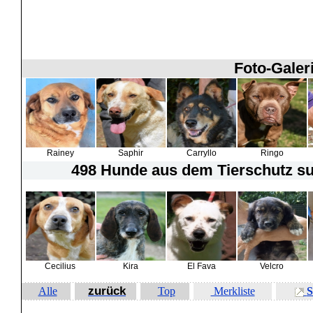
Foto-Galer
Rainey
Saphir
Carryllo
Ringo
498 Hunde
aus dem Tierschutz suc
Cecilius
Kira
El Fava
Velcro
zurück
Alle
Top
Merkliste
S