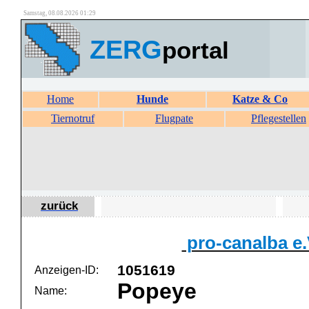
Samstag, 08.08.2026 01:29
ZERG
portal
Home
Hunde
Katze & Co
Tiernotruf
Flugpate
Pflegestellen
zurück
pro-canalba e.
1051619
Anzeigen-ID:
Popeye
Name: