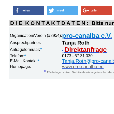
teilen
tweet
teilen
D I E K O N T A K T D A T E N : Bitte nur
pro-canalba e.V.
Organisation/Verein (#2954):
Tanja Roth
Ansprechpartner:
Direktanfrage
Anfrageformular:
*
<
Telefon:
*
0173 - 67 31 030
Tanja.Roth@pro-canal
E-Mail Kontakt:
*
www.pro-canalba.eu
Homepage:
*
Für Anfragen nutzen Sie bitte das Anfrageformular oder s