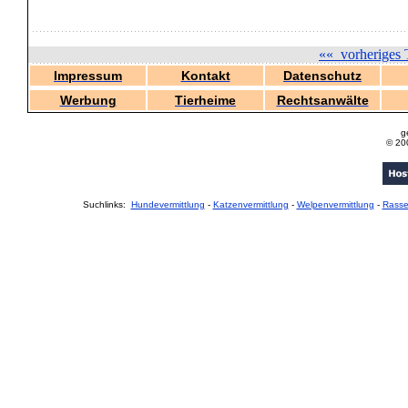
««
vorheriges 
Impressum
Kontakt
Datenschutz
Werbung
Tierheime
Rechtsanwälte
g
© 20
Suchlinks:
Hundevermittlung
-
Katzenvermittlung
-
Welpenvermittlung
-
Rass