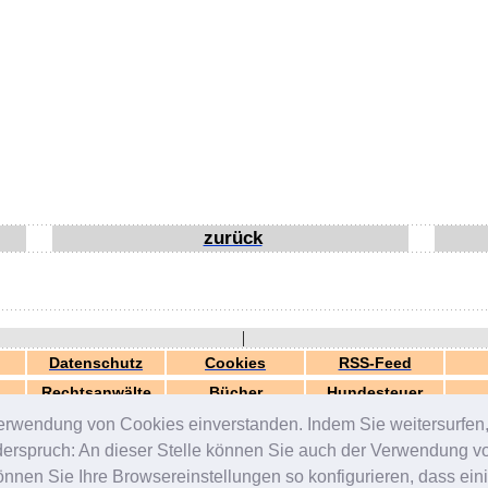
zurück
|
Datenschutz
Cookies
RSS-Feed
Rechtsanwälte
Bücher
Hundesteuer
erwendung von Cookies einverstanden. Indem Sie weitersurfen, 
generiert in 0.03 Sek.
© 2000-2026 by
ZERGportal
iderspruch: An dieser Stelle können Sie auch der Verwendung 
en Sie Ihre Browsereinstellungen so konfigurieren, dass einig