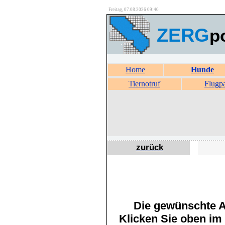
Freitag, 07.08.2026 09:40
ZERG
p
Home
Hunde
Tiernotruf
Flugp
zurück
Die gewünschte An
Klicken Sie oben im 