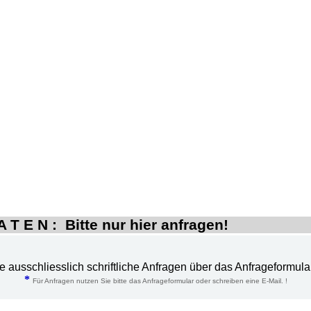
 T E N : Bitte nur hier anfragen!
te ausschliesslich schriftliche Anfragen über das Anfrageformula
*
Für Anfragen nutzen Sie bitte das Anfrageformular oder schreiben eine E-Mail. !