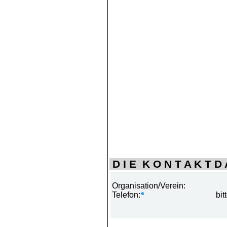
D I E K O N T A K T D A
Organisation/Verein:
Telefon:
*
bit