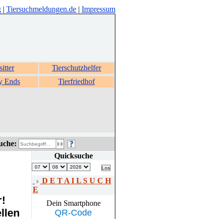
g
|
Tiersuchmeldungen.de
|
Impressum
sitter
Tierschutzhelfer
y Ends
Tierfriedhof
uche:
Quicksuche
D E T A I L S U C H
E
r!
Dein Smartphone
llen
QR-Code