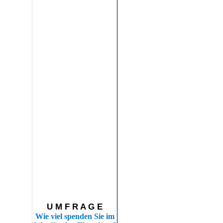
U M F R A G E
Wie viel spenden Sie im