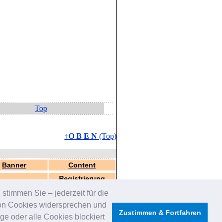
Top
↑O B E N
(Top)
Banner
Content
Registrierung
stimmen Sie – jederzeit für die
von Cookies widersprechen und
Zustimmen & Fortfahren
e oder alle Cookies blockiert