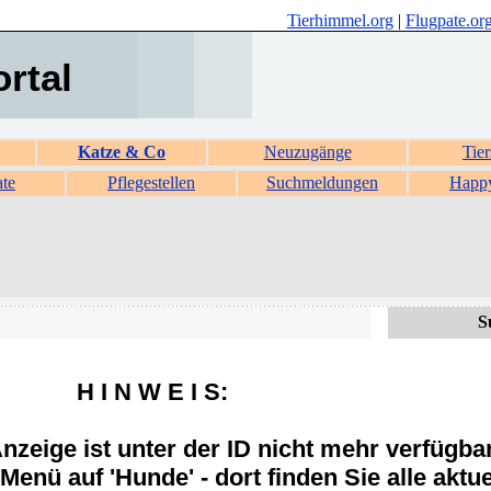
Tierhimmel.org
|
Flugpate.or
ortal
Katze & Co
Neuzugänge
Tier
ate
Pflegestellen
Suchmeldungen
Happ
S
H I N W E I S:
zeige ist unter der ID nicht mehr verfügba
Menü auf 'Hunde' - dort finden Sie alle aktue