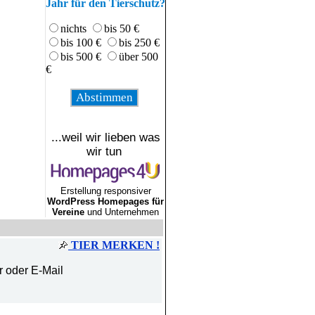
Jahr für den Tierschutz?
nichts
bis 50 €
bis 100 €
bis 250 €
bis 500 €
über 500
€
...weil wir lieben was
wir tun
Erstellung responsiver
WordPress Homepages für
Vereine
und Unternehmen
TIER MERKEN !
r oder E-Mail