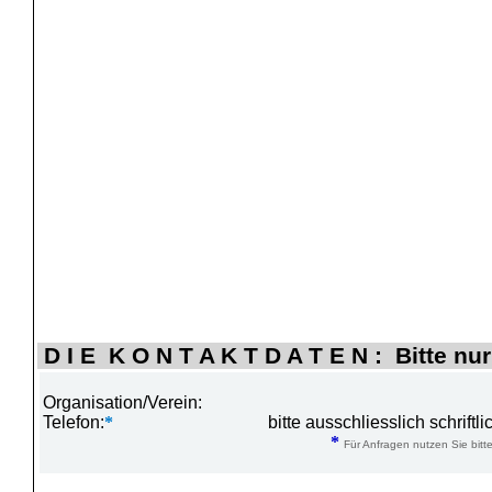
D I E K O N T A K T D A T E N : Bitte nur
Organisation/Verein:
Telefon:
*
bitte ausschliesslich schrift
*
Für Anfragen nutzen Sie bitte