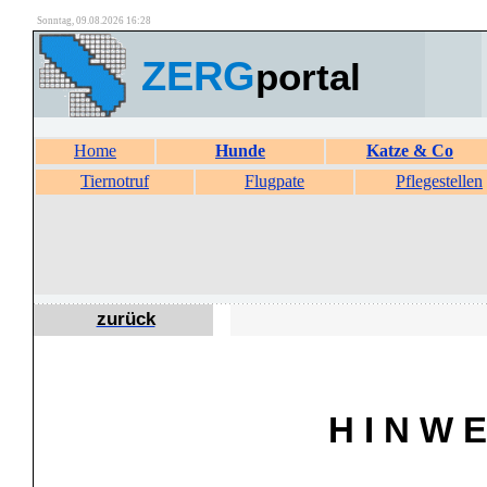
Sonntag, 09.08.2026 16:28
ZERG
portal
Home
Hunde
Katze & Co
Tiernotruf
Flugpate
Pflegestellen
zurück
H I N W E