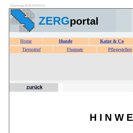
Donnerstag, 06.08.2026 06:00
ZERG
portal
Home
Hunde
Katze & Co
Tiernotruf
Flugpate
Pflegestellen
zurück
H I N W E