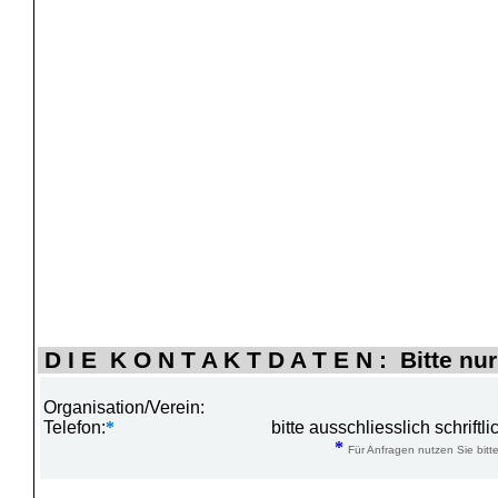
D I E K O N T A K T D A T E N : Bitte nur
Organisation/Verein:
Telefon:
*
bitte ausschliesslich schrift
*
Für Anfragen nutzen Sie bitte