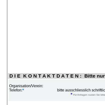
D I E K O N T A K T D A T E N : Bitte nur
Organisation/Verein:
Telefon:
*
bitte ausschliesslich schrift
*
Für Anfragen nutzen Sie bitte