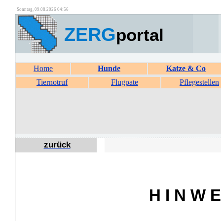
Sonntag, 09.08.2026 04:56
ZERG
portal
Home
Hunde
Katze & Co
Tiernotruf
Flugpate
Pflegestellen
zurück
H I N W E