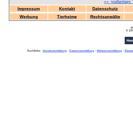
««
vorheriges 
Impressum
Kontakt
Datenschutz
Werbung
Tierheime
Rechtsanwälte
g
© 20
Suchlinks:
Hundevermittlung
-
Katzenvermittlung
-
Welpenvermittlung
-
Rass