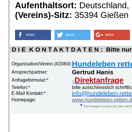
Aufenthaltsort:
Deutschland, 
(Vereins)-Sitz:
35394 Gießen
teilen
tweet
teilen
D I E K O N T A K T D A T E N : Bitte nur
Hundeleben rette
Organisation/Verein (#2084):
Gertrud Hanis
Ansprechpartner:
Direktanfrage
Anfrageformular:
*
<
Telefon:
*
bitte ausschliesslich schrift
info@hundeleben-rette
E-Mail Kontakt:
*
www.hundeleben-retten.
Homepage:
*
Für Anfragen nutzen Sie bitte das A