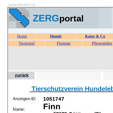
Sonntag, 09.08.2026 07:09
ZERG
portal
Home
Hunde
Katze & Co
Tiernotruf
Flugpate
Pflegestellen
zurück
Tierschutzverein Hundelebe
1051747
Anzeigen-ID:
Finn
Name: