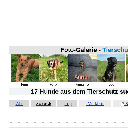
Foto-Galerie -
Tierschu
Finn
Felix
Anna - e
Leo
17 Hunde
aus dem Tierschutz suc
zurück
Alle
Top
Merkliste
S