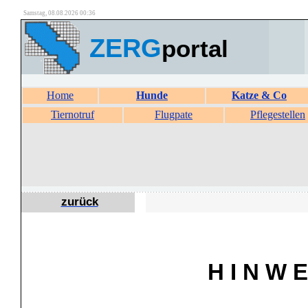
Samstag, 08.08.2026 00:36
ZERG
portal
Home
Hunde
Katze & Co
Tiernotruf
Flugpate
Pflegestellen
zurück
H I N W E