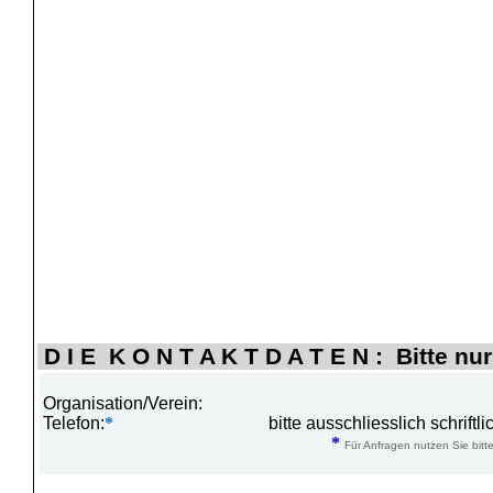
D I E K O N T A K T D A T E N : Bitte nur
Organisation/Verein:
Telefon:
*
bitte ausschliesslich schrift
*
Für Anfragen nutzen Sie bitte