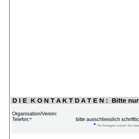
D I E K O N T A K T D A T E N : Bitte nur
Organisation/Verein:
Telefon:
*
bitte ausschliesslich schrift
*
Für Anfragen nutzen Sie bitte