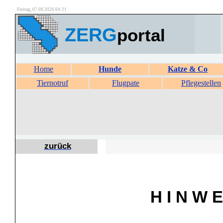
Freitag, 07.08.2026 04:21
ZERG
portal
Home
Hunde
Katze & Co
Tiernotruf
Flugpate
Pflegestellen
zurück
H I N W E