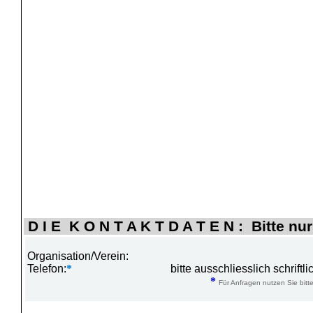
D I E K O N T A K T D A T E N : Bitte nur
Organisation/Verein:
Telefon:
*
bitte ausschliesslich schrift
*
Für Anfragen nutzen Sie bitte