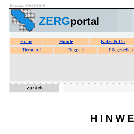
Donnerstag, 06.08.2026 08:05
ZERG
portal
Home
Hunde
Katze & Co
Tiernotruf
Flugpate
Pflegestellen
zurück
H I N W E