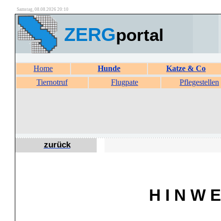
Samstag, 08.08.2026 20:10
ZERG
portal
Home
Hunde
Katze & Co
Tiernotruf
Flugpate
Pflegestellen
zurück
H I N W E