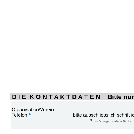
D I E K O N T A K T D A T E N : Bitte nur
Organisation/Verein:
Telefon:
*
bitte ausschliesslich schrift
*
Für Anfragen nutzen Sie bitte