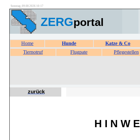
Sonntag, 09.08.2026 10:17
ZERG
portal
Home
Hunde
Katze & Co
Tiernotruf
Flugpate
Pflegestellen
zurück
H I N W E