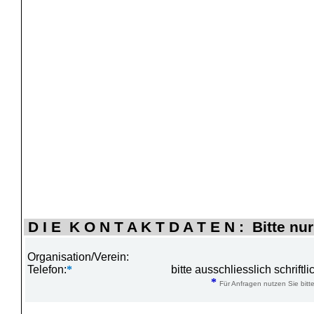
D I E K O N T A K T D A T E N : Bitte nur
Organisation/Verein:
Telefon:
*
bitte ausschliesslich schrift
*
Für Anfragen nutzen Sie bitte