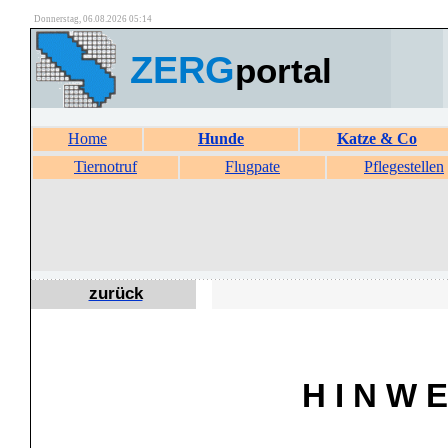
Donnerstag, 06.08.2026 05:14
ZERG
portal
Home
Hunde
Katze & Co
Tiernotruf
Flugpate
Pflegestellen
zurück
H I N W E