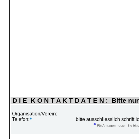
D I E K O N T A K T D A T E N : Bitte nur
Organisation/Verein:
Telefon:
*
bitte ausschliesslich schrift
*
Für Anfragen nutzen Sie bitte