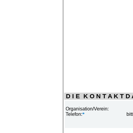
D I E K O N T A K T D A
Organisation/Verein:
Telefon:
*
bit