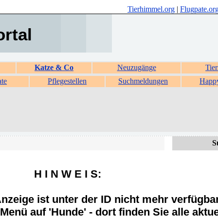
Tierhimmel.org
|
Flugpate.or
ortal
Katze & Co
Neuzugänge
Tier
ate
Pflegestellen
Suchmeldungen
Happ
S
H I N W E I S:
zeige ist unter der ID nicht mehr verfügba
Menü auf 'Hunde' - dort finden Sie alle aktue