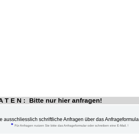
 T E N : Bitte nur hier anfragen!
te ausschliesslich schriftliche Anfragen über das Anfrageformula
*
Für Anfragen nutzen Sie bitte das Anfrageformular oder schreiben eine E-Mail. !