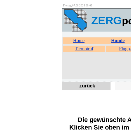
Freitag, 07.08.2026 09:03
ZERG
p
Home
Hunde
Tiernotruf
Flugp
zurück
Die gewünschte An
Klicken Sie oben im 