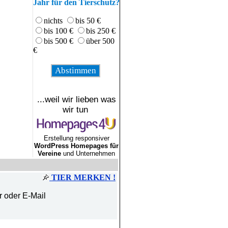
Jahr für den Tierschutz?
nichts
bis 50 €
bis 100 €
bis 250 €
bis 500 €
über 500
€
...weil wir lieben was
wir tun
Erstellung responsiver
WordPress Homepages für
Vereine
und Unternehmen
TIER MERKEN !
r oder E-Mail