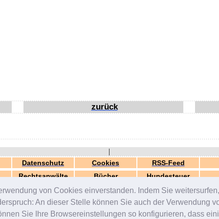
zurück
|
Datenschutz
Cookies
RSS-Feed
Rechtsanwälte
Bücher
Hundesteuer
erwendung von Cookies einverstanden. Indem Sie weitersurfen, 
generiert in 0.03 Sek.
© 2000-2026 by
ZERGportal
iderspruch: An dieser Stelle können Sie auch der Verwendung 
en Sie Ihre Browsereinstellungen so konfigurieren, dass einig