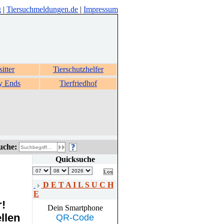
g
|
Tiersuchmeldungen.de
|
Impressum
sitter
Tierschutzhelfer
y Ends
Tierfriedhof
uche:
Quicksuche
D E T A I L S U C H
E
r!
Dein Smartphone
llen
QR-Code