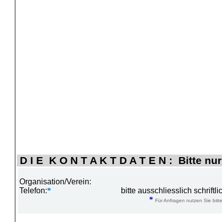
D I E K O N T A K T D A T E N : Bitte nur
Organisation/Verein:
Telefon:
*
bitte ausschliesslich schrift
*
Für Anfragen nutzen Sie bitte