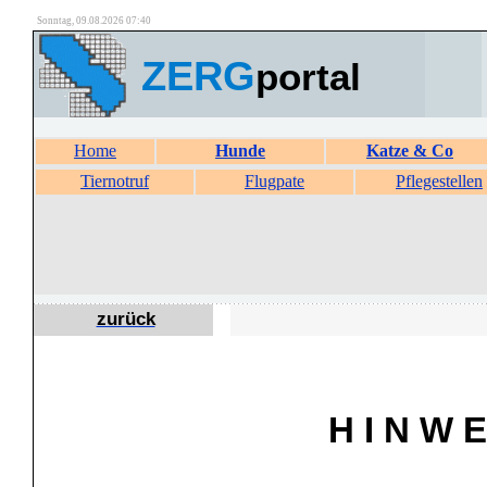
Sonntag, 09.08.2026 07:40
ZERG
portal
Home
Hunde
Katze & Co
Tiernotruf
Flugpate
Pflegestellen
zurück
H I N W E