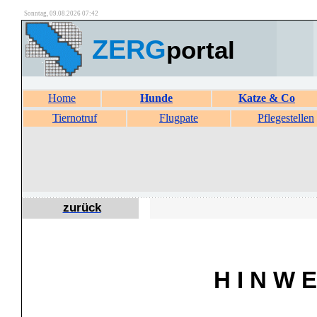
Sonntag, 09.08.2026 07:42
ZERG
portal
Home
Hunde
Katze & Co
Tiernotruf
Flugpate
Pflegestellen
zurück
H I N W E