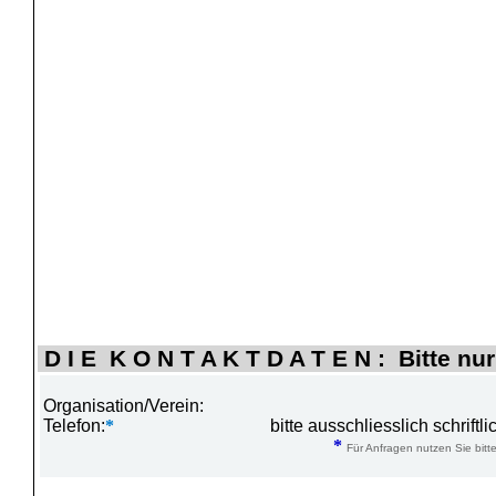
D I E K O N T A K T D A T E N : Bitte nur
Organisation/Verein:
Telefon:
*
bitte ausschliesslich schrift
*
Für Anfragen nutzen Sie bitte