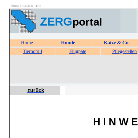
Freitag, 07.08.2026 11:44
ZERG
portal
Home
Hunde
Katze & Co
Tiernotruf
Flugpate
Pflegestellen
zurück
H I N W E