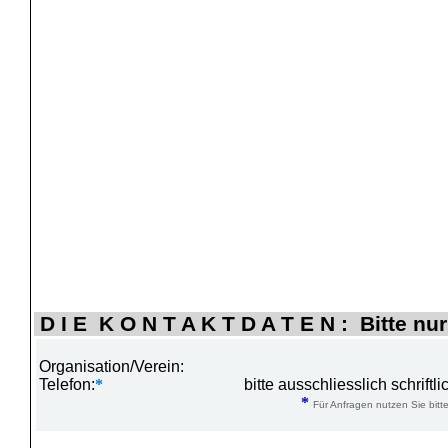
D I E K O N T A K T D A T E N : Bitte nur
Organisation/Verein:
Telefon:
*
bitte ausschliesslich schrift
*
Für Anfragen nutzen Sie bitte