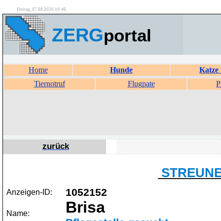
Freitag, 07.08.2026 10:46
ZERG
portal
Home
Hunde
Katze
Tiernotruf
Flugpate
P
zurück
STREUNER
1052152
Anzeigen-ID:
Brisa
Name: