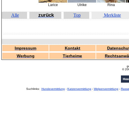
Larice
Ulrike
Rina
zurück
Alle
Top
Merkliste
Impressum
Kontakt
Datenschu
Werbung
Tierheime
Rechtsanwä
g
© 20
Suchlinks:
Hundevermittlung
-
Katzenvermittlung
-
Welpenvermittlung
-
Rass