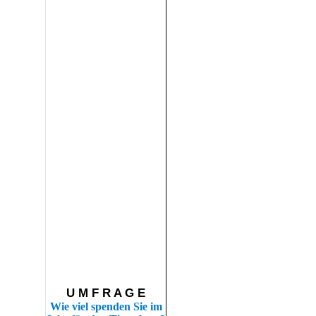
U M F R A G E
Wie viel spenden Sie im