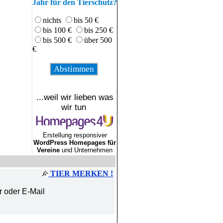
Jahr für den Tierschutz?
nichts
bis 50 €
bis 100 €
bis 250 €
bis 500 €
über 500
€
...weil wir lieben was
wir tun
Erstellung responsiver
WordPress Homepages für
Vereine
und Unternehmen
TIER MERKEN !
r oder E-Mail