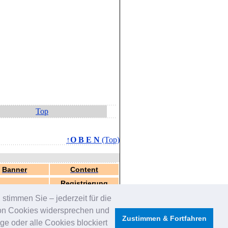
Top
↑O B E N
(Top)
Banner
Content
Registrierung
stimmen Sie – jederzeit für die
von Cookies widersprechen und
Zustimmen & Fortfahren
e oder alle Cookies blockiert