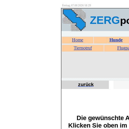
Freitag, 07.08.2026 18:29
ZERG
p
Home
Hunde
Tiernotruf
Flugp
zurück
Die gewünschte An
Klicken Sie oben im 