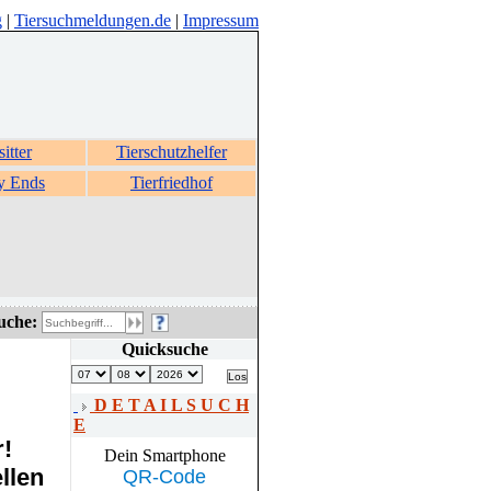
g
|
Tiersuchmeldungen.de
|
Impressum
sitter
Tierschutzhelfer
y Ends
Tierfriedhof
uche:
Quicksuche
D E T A I L S U C H
E
r!
Dein Smartphone
llen
QR-Code