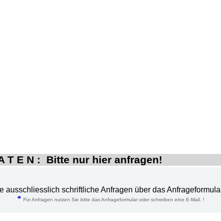
 T E N : Bitte nur hier anfragen!
te ausschliesslich schriftliche Anfragen über das Anfrageformula
*
Für Anfragen nutzen Sie bitte das Anfrageformular oder schreiben eine E-Mail. !