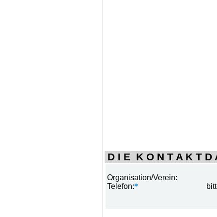
D I E K O N T A K T D A
Organisation/Verein:
Telefon:
*
bit