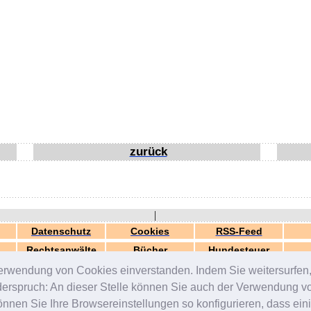
zurück
|
Datenschutz
Cookies
RSS-Feed
Rechtsanwälte
Bücher
Hundesteuer
erwendung von Cookies einverstanden. Indem Sie weitersurfen, 
generiert in 0.03 Sek.
© 2000-2026 by
ZERGportal
iderspruch: An dieser Stelle können Sie auch der Verwendung 
en Sie Ihre Browsereinstellungen so konfigurieren, dass einig