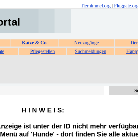
Tierhimmel.org
|
Flugpate.or
ortal
Katze & Co
Neuzugänge
Tier
ate
Pflegestellen
Suchmeldungen
Happ
S
H I N W E I S:
zeige ist unter der ID nicht mehr verfügba
Menü auf 'Hunde' - dort finden Sie alle aktue