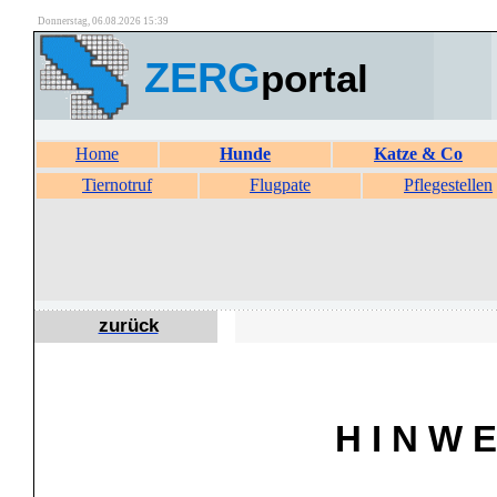
Donnerstag, 06.08.2026 15:39
ZERG
portal
Home
Hunde
Katze & Co
Tiernotruf
Flugpate
Pflegestellen
zurück
H I N W E