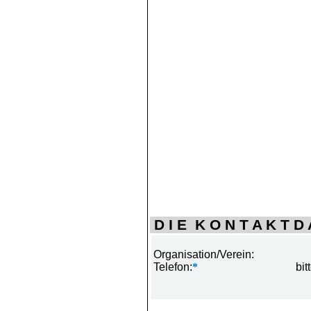
D I E K O N T A K T D A
Organisation/Verein:
Telefon:
*
bit