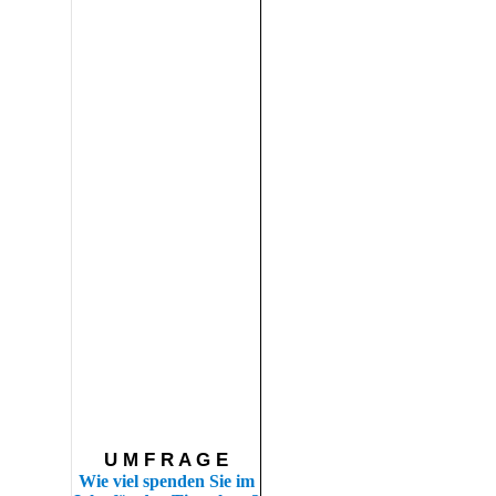
U M F R A G E
Wie viel spenden Sie im