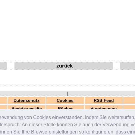
zurück
|
Datenschutz
Cookies
RSS-Feed
Rechtsanwälte
Bücher
Hundesteuer
erwendung von Cookies einverstanden. Indem Sie weitersurfen, 
generiert in 0.03 Sek.
© 2000-2026 by
ZERGportal
iderspruch: An dieser Stelle können Sie auch der Verwendung 
en Sie Ihre Browsereinstellungen so konfigurieren, dass einig