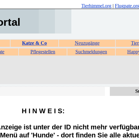
Tierhimmel.org
|
Flugpate.or
ortal
Katze & Co
Neuzugänge
Tier
ate
Pflegestellen
Suchmeldungen
Happ
S
H I N W E I S:
zeige ist unter der ID nicht mehr verfügba
Menü auf 'Hunde' - dort finden Sie alle aktue