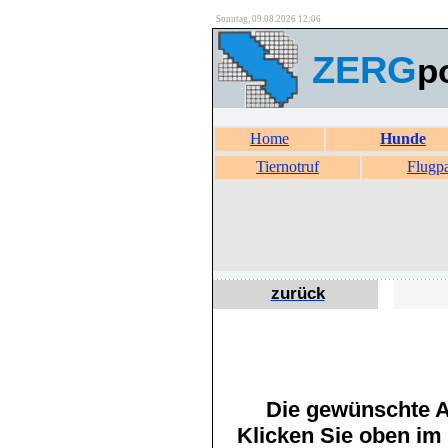
Sonntag, 09.08.2026 12:06
ZERG
p
Home
Hunde
Tiernotruf
Flugp
zurück
Die gewünschte An
Klicken Sie oben im 