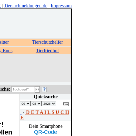
g
|
Tiersuchmeldungen.de
|
Impressum
sitter
Tierschutzhelfer
y Ends
Tierfriedhof
uche:
Quicksuche
D E T A I L S U C H
E
r!
Dein Smartphone
llen
QR-Code