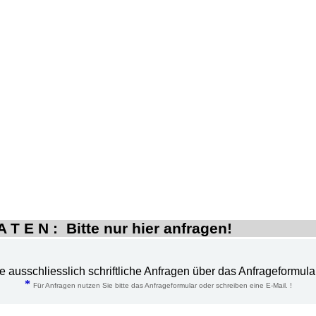
 T E N : Bitte nur hier anfragen!
te ausschliesslich schriftliche Anfragen über das Anfrageformula
*
Für Anfragen nutzen Sie bitte das Anfrageformular oder schreiben eine E-Mail. !