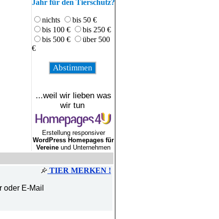
Jahr für den Tierschutz?
nichts
bis 50 €
bis 100 €
bis 250 €
bis 500 €
über 500
€
...weil wir lieben was
wir tun
Erstellung responsiver
WordPress Homepages für
Vereine
und Unternehmen
TIER MERKEN !
r oder E-Mail