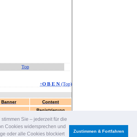
Top
↑O B E N
(Top)
Banner
Content
Registrierung
stimmen Sie – jederzeit für die
von Cookies widersprechen und
Zustimmen & Fortfahren
e oder alle Cookies blockiert