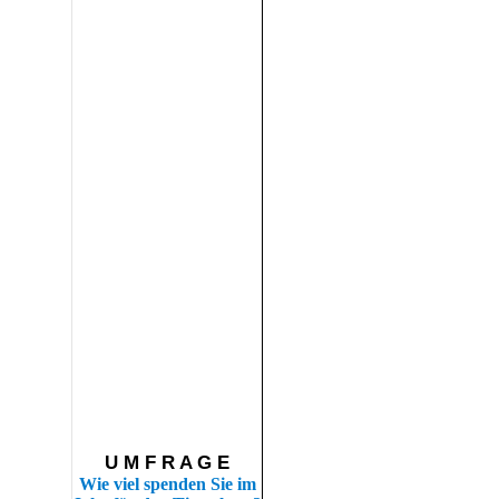
U M F R A G E
Wie viel spenden Sie im