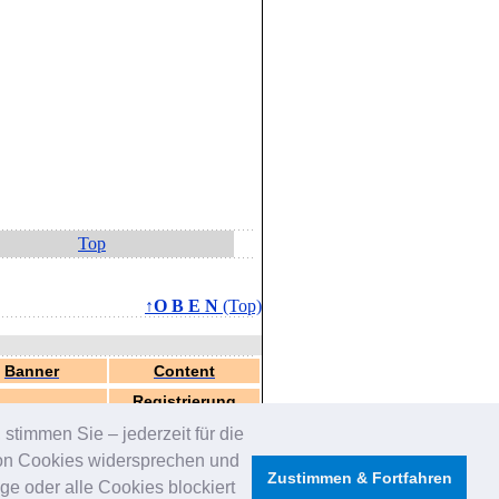
Top
↑O B E N
(Top)
Banner
Content
Registrierung
stimmen Sie – jederzeit für die
von Cookies widersprechen und
Zustimmen & Fortfahren
e oder alle Cookies blockiert