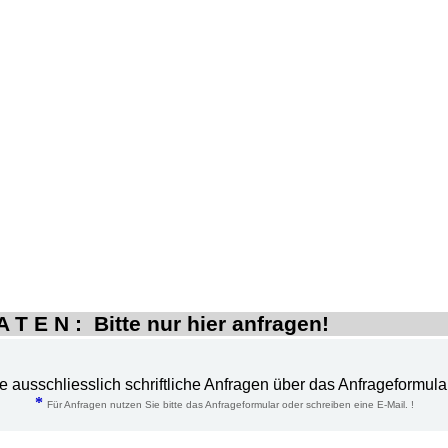
 T E N : Bitte nur hier anfragen!
te ausschliesslich schriftliche Anfragen über das Anfrageformula
*
Für Anfragen nutzen Sie bitte das Anfrageformular oder schreiben eine E-Mail. !