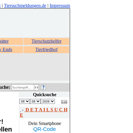
g
|
Tiersuchmeldungen.de
|
Impressum
sitter
Tierschutzhelfer
y Ends
Tierfriedhof
uche:
Quicksuche
D E T A I L S U C H
E
r!
Dein Smartphone
llen
QR-Code