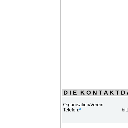
D I E K O N T A K T D A
Organisation/Verein:
Telefon:
*
bit