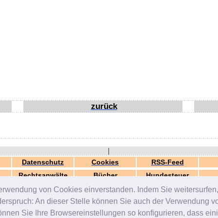
zurück
|
Datenschutz
Cookies
RSS-Feed
Rechtsanwälte
Bücher
Hundesteuer
erwendung von Cookies einverstanden. Indem Sie weitersurfen, 
generiert in 0.03 Sek.
© 2000-2026 by
ZERGportal
iderspruch: An dieser Stelle können Sie auch der Verwendung 
en Sie Ihre Browsereinstellungen so konfigurieren, dass einig