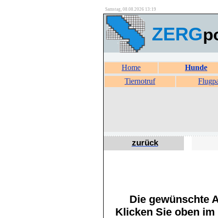
Samstag, 08.08.2026 13:19
ZERG
p
Home
Hunde
Tiernotruf
Flugp
zurück
Die gewünschte An
Klicken Sie oben im 