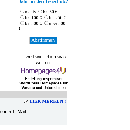
Jahr für den Tierschutz?
nichts
bis 50 €
bis 100 €
bis 250 €
bis 500 €
über 500
€
...weil wir lieben was
wir tun
Erstellung responsiver
WordPress Homepages für
Vereine
und Unternehmen
TIER MERKEN !
r oder E-Mail