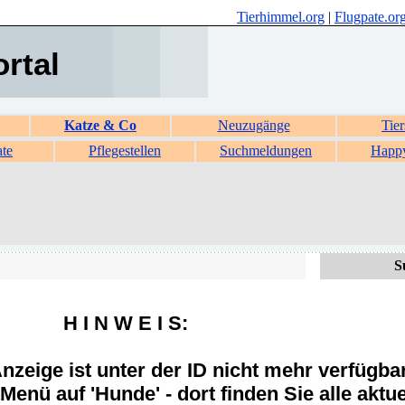
Tierhimmel.org
|
Flugpate.or
ortal
Katze & Co
Neuzugänge
Tier
ate
Pflegestellen
Suchmeldungen
Happ
S
H I N W E I S:
zeige ist unter der ID nicht mehr verfügba
Menü auf 'Hunde' - dort finden Sie alle aktue