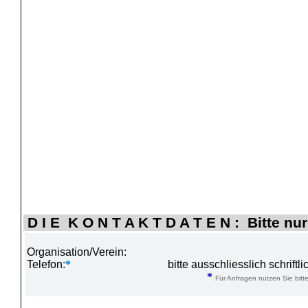
D I E K O N T A K T D A T E N : Bitte nur
Organisation/Verein:
Telefon:
*
bitte ausschliesslich schrift
*
Für Anfragen nutzen Sie bitte