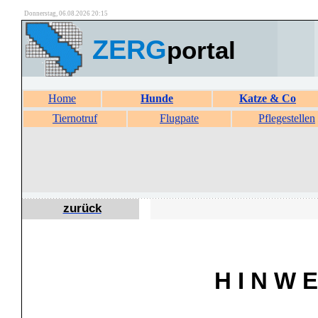
Donnerstag, 06.08.2026 20:15
ZERG
portal
Home
Hunde
Katze & Co
Tiernotruf
Flugpate
Pflegestellen
zurück
H I N W E