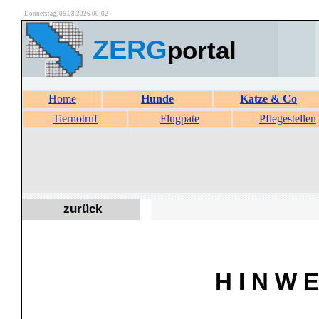
Donnerstag, 06.08.2026 00:02
ZERG
portal
Home
Hunde
Katze & Co
Tiernotruf
Flugpate
Pflegestellen
zurück
H I N W E