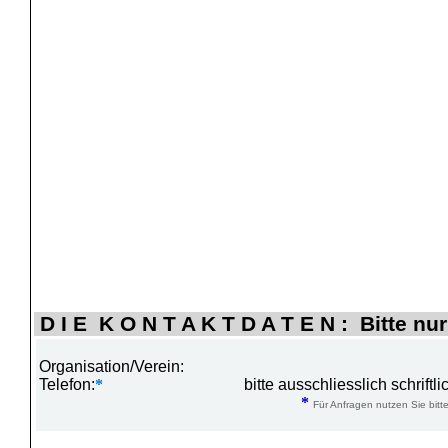
D I E K O N T A K T D A T E N : Bitte nur
Organisation/Verein:
Telefon:
*
bitte ausschliesslich schrift
*
Für Anfragen nutzen Sie bitte