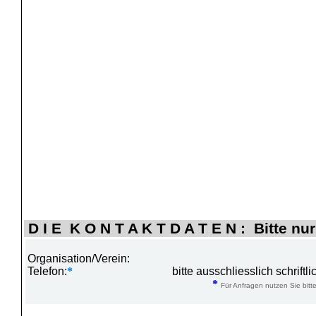
D I E K O N T A K T D A T E N : Bitte nur
Organisation/Verein:
Telefon:
*
bitte ausschliesslich schrift
*
Für Anfragen nutzen Sie bitte