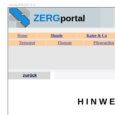
Sonntag, 09.08.2026 16:32
ZERG
portal
Home
Hunde
Katze & Co
Tiernotruf
Flugpate
Pflegestellen
zurück
H I N W E