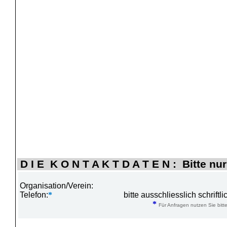
D I E K O N T A K T D A T E N : Bitte nur
Organisation/Verein:
Telefon:
*
bitte ausschliesslich schrift
*
Für Anfragen nutzen Sie bitte