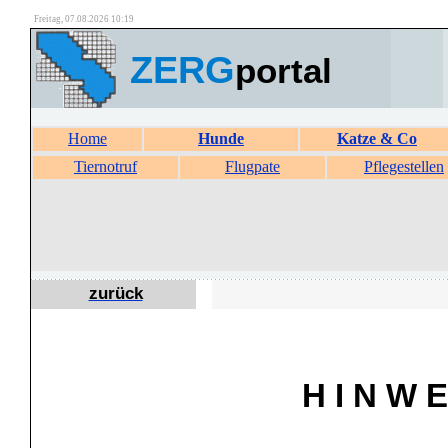
Freitag, 07.08.2026 10:19
ZERG
portal
Home
Hunde
Katze & Co
Tiernotruf
Flugpate
Pflegestellen
zurück
H I N W E