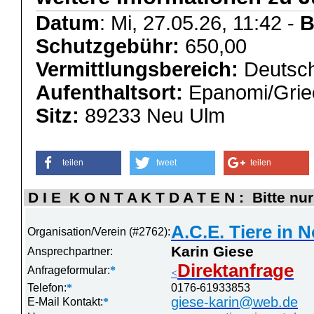
Datum
: Mi, 27.05.26, 11:42 -
B
Schutzgebühr:
650,00
Vermittlungsbereich:
Deutsch
Aufenthaltsort:
Epanomi/Grie
Sitz:
89233 Neu Ulm
teilen
tweet
teilen
D I E K O N T A K T D A T E N : Bitte nur
A.C.E. Tiere in N
Organisation/Verein (#2762):
Karin Giese
Ansprechpartner:
Direktanfrage
Anfrageformular:
*
<
Telefon:
*
0176-61933853
giese-karin@web.de
E-Mail Kontakt:
*