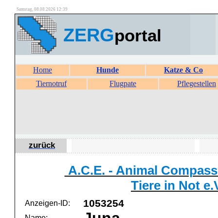
Samstag, 08.08.2026 12:39
ZERG
portal
Home
Hunde
Katze & Co
Tiernotruf
Flugpate
Pflegestellen
zurück
A.C.E. - Animal Compass
Tiere in Not e.
1053254
Anzeigen-ID:
Name: