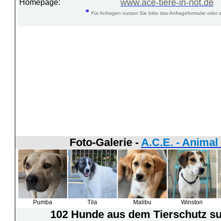
www.ace-tiere-in-not.de
Homepage:
*
Für Anfragen nutzen Sie bitte das Anfrageformular oder s
Foto-Galerie -
A.C.E. - Animal
Pumba
Tila
Malibu
Winston
102 Hunde
aus dem Tierschutz suc