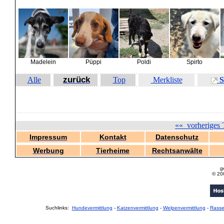
Madelein
Püppi
Poldi
Spirto
zurück
Alle
Top
Merkliste
S
««
vorheriges 
Impressum
Kontakt
Datenschutz
Werbung
Tierheime
Rechtsanwälte
g
© 20
Suchlinks:
Hundevermittlung
-
Katzenvermittlung
-
Welpenvermittlung
-
Rass