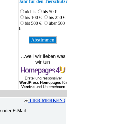
Jahr für den Tierschutz?
nichts
bis 50 €
bis 100 €
bis 250 €
bis 500 €
über 500
€
...weil wir lieben was
wir tun
Erstellung responsiver
WordPress Homepages für
Vereine
und Unternehmen
TIER MERKEN !
r oder E-Mail