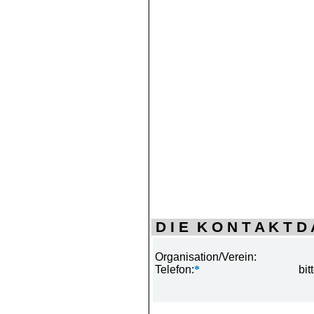
D I E K O N T A K T D A
Organisation/Verein:
Telefon:
*
bit