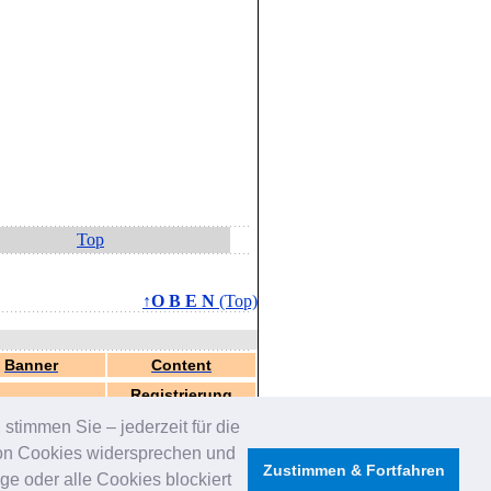
Top
↑O B E N
(Top)
Banner
Content
Registrierung
stimmen Sie – jederzeit für die
von Cookies widersprechen und
Zustimmen & Fortfahren
e oder alle Cookies blockiert