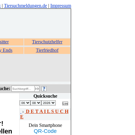
g
|
Tiersuchmeldungen.de
|
Impressum
sitter
Tierschutzhelfer
y Ends
Tierfriedhof
uche:
Quicksuche
D E T A I L S U C H
E
r!
Dein Smartphone
llen
QR-Code