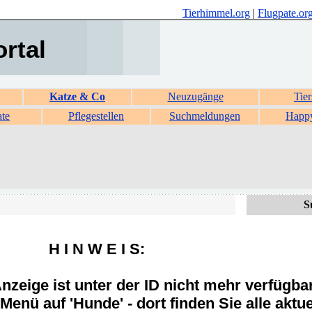
Tierhimmel.org
|
Flugpate.or
ortal
Katze & Co
Neuzugänge
Tier
ate
Pflegestellen
Suchmeldungen
Happ
S
H I N W E I S:
zeige ist unter der ID nicht mehr verfügba
Menü auf 'Hunde' - dort finden Sie alle aktue