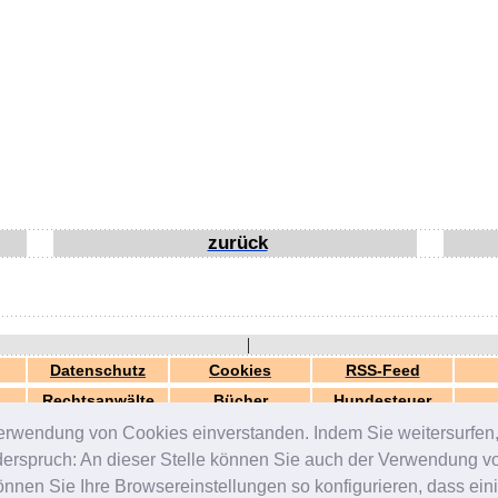
zurück
|
Datenschutz
Cookies
RSS-Feed
Rechtsanwälte
Bücher
Hundesteuer
erwendung von Cookies einverstanden. Indem Sie weitersurfen, 
generiert in 0.05 Sek.
© 2000-2026 by
ZERGportal
iderspruch: An dieser Stelle können Sie auch der Verwendung 
en Sie Ihre Browsereinstellungen so konfigurieren, dass einig