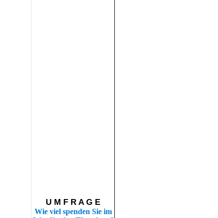
U M F R A G E
Wie viel spenden Sie im