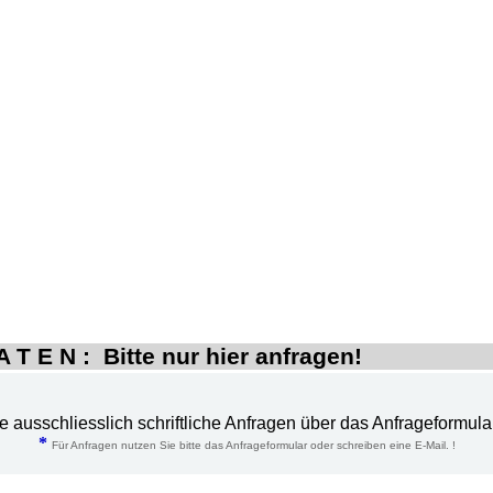
 T E N : Bitte nur hier anfragen!
te ausschliesslich schriftliche Anfragen über das Anfrageformula
*
Für Anfragen nutzen Sie bitte das Anfrageformular oder schreiben eine E-Mail. !