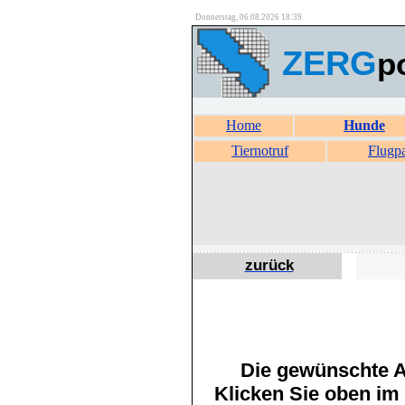
Donnerstag, 06.08.2026 18:39
ZERG
p
Home
Hunde
Tiernotruf
Flugp
zurück
Die gewünschte An
Klicken Sie oben im 