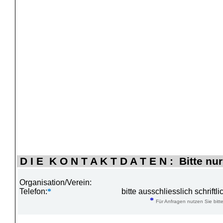
D I E K O N T A K T D A T E N : Bitte nur
Organisation/Verein:
Telefon:
*
bitte ausschliesslich schrift
*
Für Anfragen nutzen Sie bitte