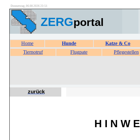
Donnerstag, 06.08.2026 23:51
ZERG
portal
Home
Hunde
Katze & Co
Tiernotruf
Flugpate
Pflegestellen
zurück
H I N W E