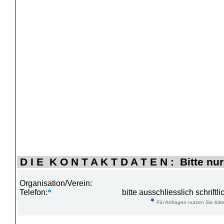
D I E K O N T A K T D A T E N : Bitte nur
Organisation/Verein:
Telefon:
*
bitte ausschliesslich schrift
*
Für Anfragen nutzen Sie bitte