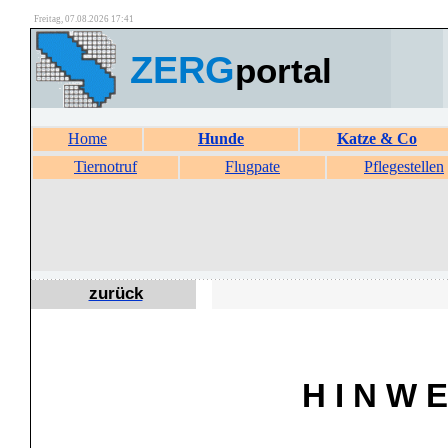
Freitag, 07.08.2026 17:41
ZERG
portal
Home
Hunde
Katze & Co
Tiernotruf
Flugpate
Pflegestellen
zurück
H I N W E