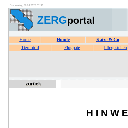
Donnerstag, 06.08.2026 02:39
ZERG
portal
Home
Hunde
Katze & Co
Tiernotruf
Flugpate
Pflegestellen
zurück
H I N W E