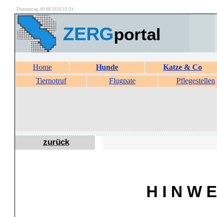
Donnerstag, 06.08.2026 22:21
ZERG
portal
Home
Hunde
Katze & Co
Tiernotruf
Flugpate
Pflegestellen
zurück
H I N W E