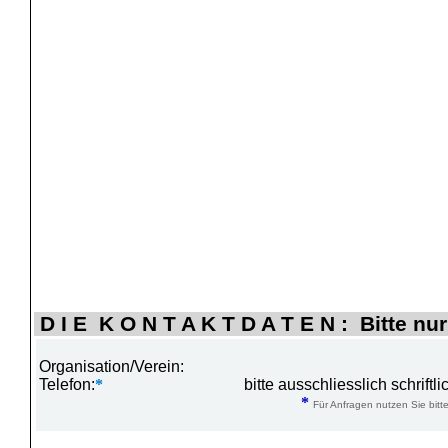
D I E K O N T A K T D A T E N : Bitte nur
Organisation/Verein:
Telefon:
*
bitte ausschliesslich schrift
*
Für Anfragen nutzen Sie bitte