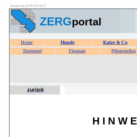
Donnerstag, 06.08.2026 08:37
ZERG
portal
Home
Hunde
Katze & Co
Tiernotruf
Flugpate
Pflegestellen
zurück
H I N W E