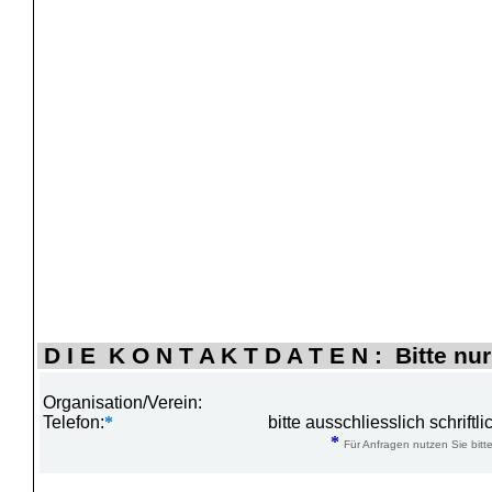
D I E K O N T A K T D A T E N : Bitte nur
Organisation/Verein:
Telefon:
*
bitte ausschliesslich schrift
*
Für Anfragen nutzen Sie bitte