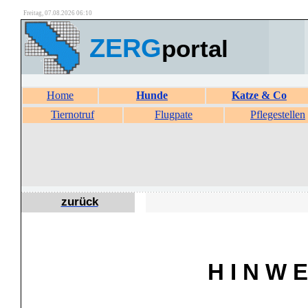
Freitag, 07.08.2026 06:10
ZERG
portal
Home
Hunde
Katze & Co
Tiernotruf
Flugpate
Pflegestellen
zurück
H I N W E