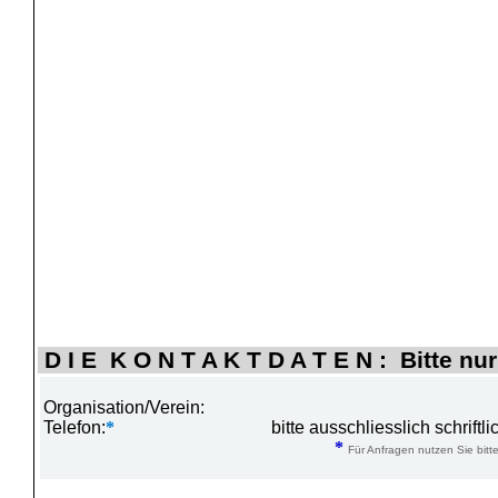
D I E K O N T A K T D A T E N : Bitte nur
Organisation/Verein:
Telefon:
*
bitte ausschliesslich schrift
*
Für Anfragen nutzen Sie bitte