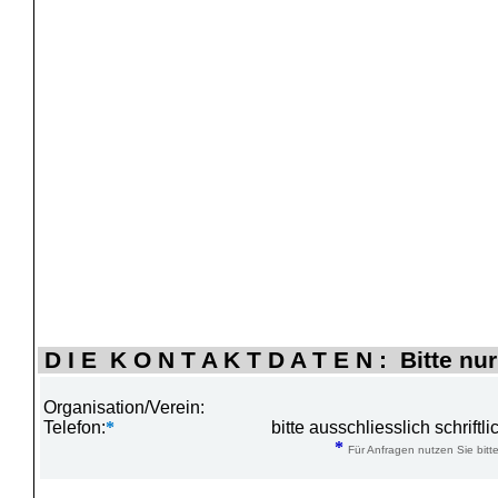
D I E K O N T A K T D A T E N : Bitte nur
Organisation/Verein:
Telefon:
*
bitte ausschliesslich schrift
*
Für Anfragen nutzen Sie bitte