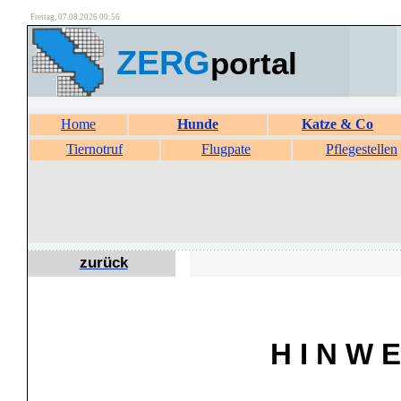
Freitag, 07.08.2026 00:56
ZERG
portal
Home
Hunde
Katze & Co
Tiernotruf
Flugpate
Pflegestellen
zurück
H I N W E