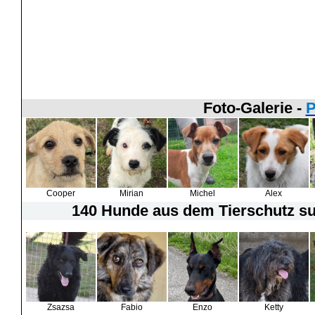
Foto-Galerie -
P
Cooper
Mirian
Michel
Alex
140 Hunde
aus dem Tierschutz suc
Zsazsa
Fabio
Enzo
Ketty