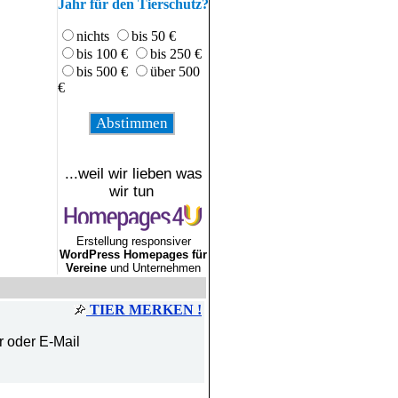
Jahr für den Tierschutz?
nichts
bis 50 €
bis 100 €
bis 250 €
bis 500 €
über 500
€
...weil wir lieben was
wir tun
Erstellung responsiver
WordPress Homepages für
Vereine
und Unternehmen
TIER MERKEN !
r oder E-Mail