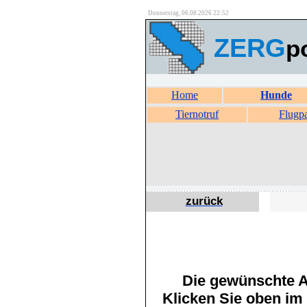
Donnerstag, 06.08.2026 22:52
ZERG
p
Home
Hunde
Tiernotruf
Flugp
zurück
Die gewünschte An
Klicken Sie oben im 