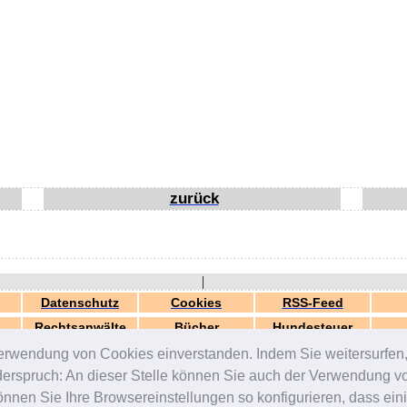
zurück
|
Datenschutz
Cookies
RSS-Feed
Rechtsanwälte
Bücher
Hundesteuer
erwendung von Cookies einverstanden. Indem Sie weitersurfen, 
generiert in 0.04 Sek.
© 2000-2026 by
ZERGportal
iderspruch: An dieser Stelle können Sie auch der Verwendung 
en Sie Ihre Browsereinstellungen so konfigurieren, dass einig