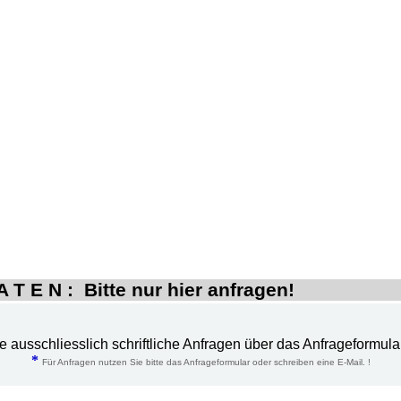
 T E N : Bitte nur hier anfragen!
te ausschliesslich schriftliche Anfragen über das Anfrageformula
*
Für Anfragen nutzen Sie bitte das Anfrageformular oder schreiben eine E-Mail. !