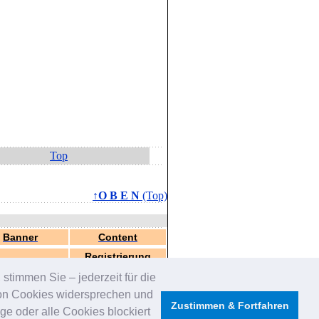
Top
↑O B E N
(Top)
Banner
Content
Registrierung
stimmen Sie – jederzeit für die
von Cookies widersprechen und
Zustimmen & Fortfahren
e oder alle Cookies blockiert