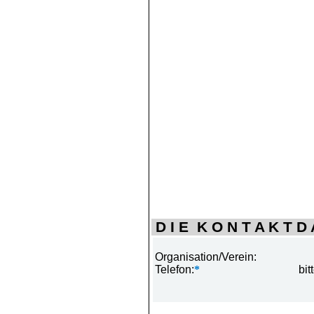
D I E K O N T A K T D A
Organisation/Verein:
Telefon:
*
bit