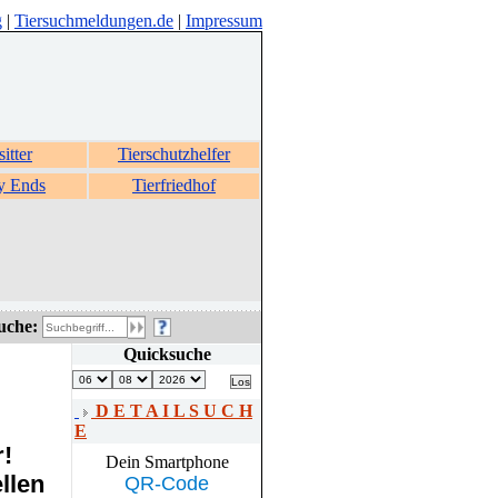
g
|
Tiersuchmeldungen.de
|
Impressum
sitter
Tierschutzhelfer
y Ends
Tierfriedhof
uche:
Quicksuche
D E T A I L S U C H
E
r!
Dein Smartphone
llen
QR-Code