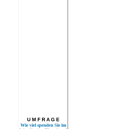
U M F R A G E
Wie viel spenden Sie im