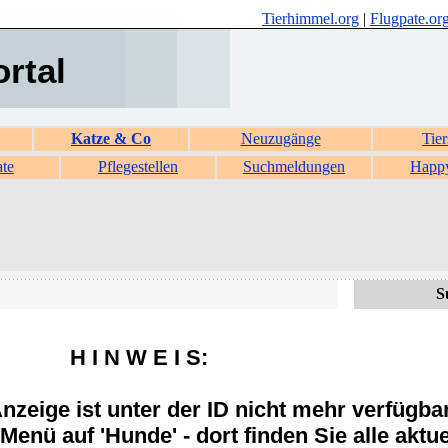
Tierhimmel.org
|
Flugpate.or
ortal
Katze & Co
Neuzugänge
Tier
ate
Pflegestellen
Suchmeldungen
Happ
S
H I N W E I S:
zeige ist unter der ID nicht mehr verfügba
Menü auf 'Hunde' - dort finden Sie alle aktue