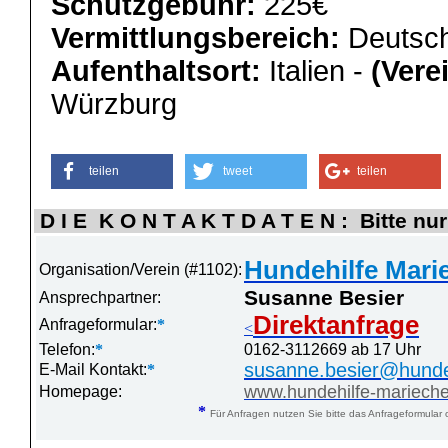
Schutzgebühr:
225€
Vermittlungsbereich:
Deutsch
Aufenthaltsort:
Italien -
(Vere
Würzburg
teilen
tweet
teilen
D I E K O N T A K T D A T E N : Bitte nur
Hundehilfe Marie
Organisation/Verein (#1102):
Susanne Besier
Ansprechpartner:
Direktanfrage
Anfrageformular:
*
<
Telefon:
*
0162-3112669 ab 17 Uhr
susanne.besier@hunde
E-Mail Kontakt:
*
www.hundehilfe-mariech
Homepage:
*
Für Anfragen nutzen Sie bitte das Anfrageformular 