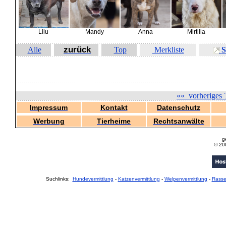
Lilu
Mandy
Anna
Mirtilla
zurück
Alle
Top
Merkliste
S
««
vorheriges 
Impressum
Kontakt
Datenschutz
Werbung
Tierheime
Rechtsanwälte
g
© 20
Suchlinks:
Hundevermittlung
-
Katzenvermittlung
-
Welpenvermittlung
-
Rass