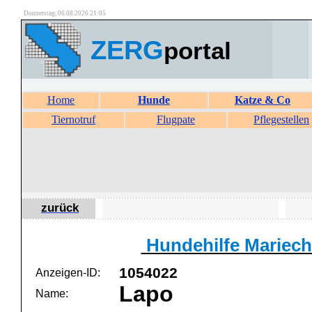
Donnerstag, 06.08.2026 21:05
ZERG
portal
Home
Hunde
Katze & Co
Tiernotruf
Flugpate
Pflegestellen
zurück
Hundehilfe Mariech
1054022
Anzeigen-ID:
Lapo
Name: