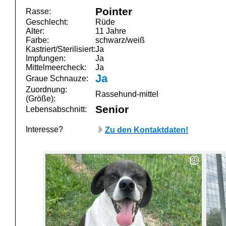
Pointer
Rasse:
Geschlecht:
Rüde
Alter:
11 Jahre
Farbe:
schwarz/weiß
Kastriert/Sterilisiert:
Ja
Impfungen:
Ja
Mittelmeercheck:
Ja
Ja
Graue Schnauze:
Zuordnung:
Rassehund-mittel
(Größe):
Senior
Lebensabschnitt:
Interesse?
Zu den Kontaktdaten!