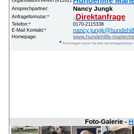
Hundehilfe Marie
Organisation/Verein (#1102):
Nancy Jungk
Ansprechpartner:
Direktanfrage
Anfrageformular:
*
<
Telefon:
*
0170-2115338
nancy.jungk@hundehil
E-Mail Kontakt:
*
www.hundehilfe-mariech
Homepage:
*
Für Anfragen nutzen Sie bitte das Anfrageformular 
Foto-Galerie -
H