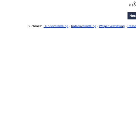
g
© 20
Suchlinks:
Hundevermittlung
-
Katzenvermittlung
-
Welpenvermittlung
-
Rass