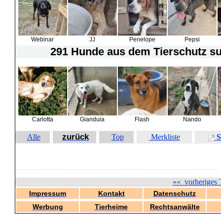
Webinar
JJ
Penelope
Pepsi
291 Hunde
aus dem Tierschutz suc
Carlotta
Gianduia
Flash
Nando
zurück
Alle
Top
Merkliste
S
««
vorheriges 
Impressum
Kontakt
Datenschutz
Werbung
Tierheime
Rechtsanwälte