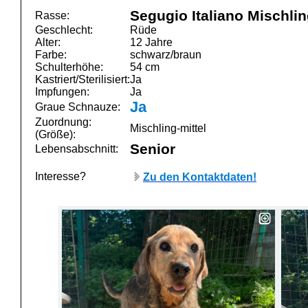
Segugio Italiano Mischli
Rasse:
Geschlecht:
Rüde
Alter:
12 Jahre
Farbe:
schwarz/braun
Schulterhöhe:
54 cm
Kastriert/Sterilisiert:
Ja
Impfungen:
Ja
Ja
Graue Schnauze:
Zuordnung:
Mischling-mittel
(Größe):
Senior
Lebensabschnitt:
Interesse?
Zu den Kontaktdaten!