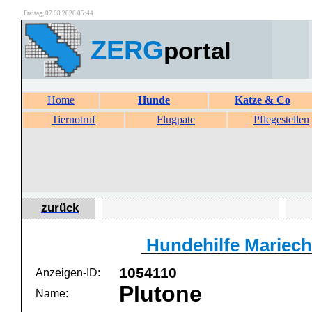
Freitag, 07.08.2026 05:44
ZERG
portal
Home
Hunde
Katze & Co
Tiernotruf
Flugpate
Pflegestellen
zurück
Hundehilfe Mariech
1054110
Anzeigen-ID:
Plutone
Name: