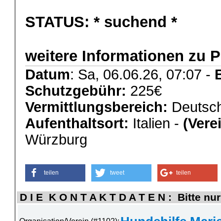
STATUS:
* suchend *
weitere Informationen zu P
Datum
: Sa, 06.06.26, 07:07 -
Schutzgebühr:
225€
Vermittlungsbereich:
Deutsch
Aufenthaltsort:
Italien -
(Vere
Würzburg
teilen
tweet
teilen
D I E K O N T A K T D A T E N : Bitte nur