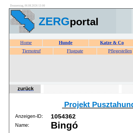
Donnerstag, 06.08.2026 13:00
ZERG
portal
Home
Hunde
Katze & Co
Tiernotruf
Flugpate
Pflegestellen
zurück
Projekt Pusztahund
1054362
Anzeigen-ID:
Bingó
Name: