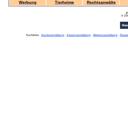
Werbung
Tierheime
Rechtsanwälte
g
© 20
Suchlinks:
Hundevermittlung
-
Katzenvermittlung
-
Welpenvermittlung
-
Rass