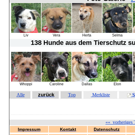
Liv
Vera
Herta
Selma
138 Hunde
aus dem Tierschutz suc
Whoppi
Caroline
Dallas
Elon
zurück
Alle
Top
Merkliste
S
««
vorheriges 
Impressum
Kontakt
Datenschutz