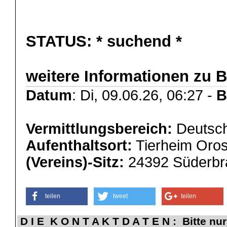
STATUS:
* suchend *
weitere Informationen zu B
Datum
: Di, 09.06.26, 06:27 -
B
Vermittlungsbereich:
Deutsch
Aufenthaltsort:
Tierheim Oros
(Vereins)-Sitz:
24392 Süderbr
teilen
tweet
teilen
D I E K O N T A K T D A T E N : Bitte nur