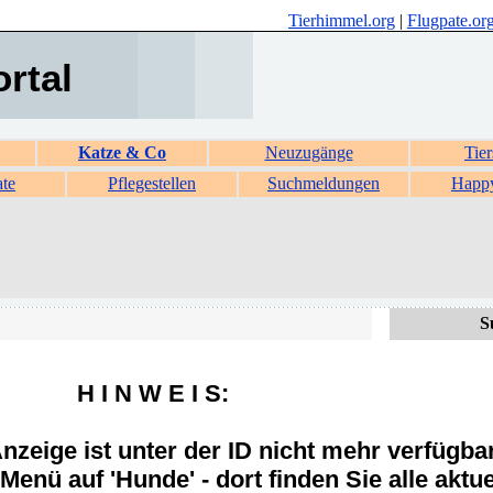
Tierhimmel.org
|
Flugpate.or
ortal
Katze & Co
Neuzugänge
Tier
ate
Pflegestellen
Suchmeldungen
Happ
S
H I N W E I S:
zeige ist unter der ID nicht mehr verfügba
Menü auf 'Hunde' - dort finden Sie alle aktue