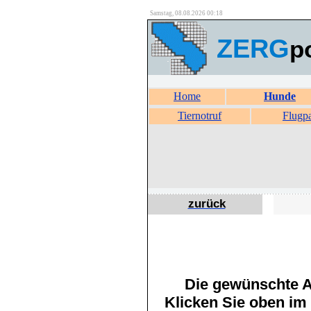
Samstag, 08.08.2026 00:18
ZERG
p
Home
Hunde
Tiernotruf
Flugp
zurück
Die gewünschte An
Klicken Sie oben im 