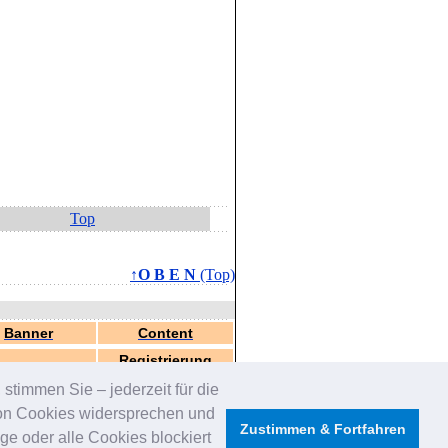
Top
↑O B E N
(Top)
Banner
Content
Registrierung
stimmen Sie – jederzeit für die
von Cookies widersprechen und
Zustimmen & Fortfahren
e oder alle Cookies blockiert