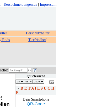
g
|
Tiersuchmeldungen.de
|
Impressum
sitter
Tierschutzhelfer
y Ends
Tierfriedhof
uche:
Quicksuche
D E T A I L S U C H
E
r!
Dein Smartphone
llen
QR-Code