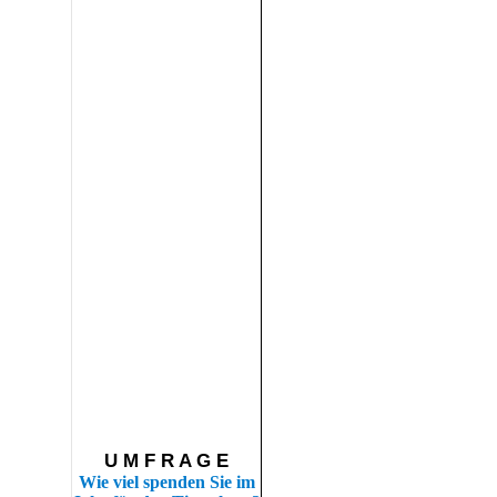
U M F R A G E
Wie viel spenden Sie im