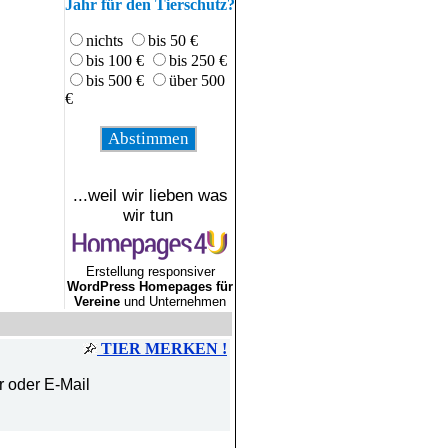
Jahr für den Tierschutz?
nichts
bis 50 €
bis 100 €
bis 250 €
bis 500 €
über 500
€
...weil wir lieben was
wir tun
Erstellung responsiver
WordPress Homepages für
Vereine
und Unternehmen
TIER MERKEN !
r oder E-Mail