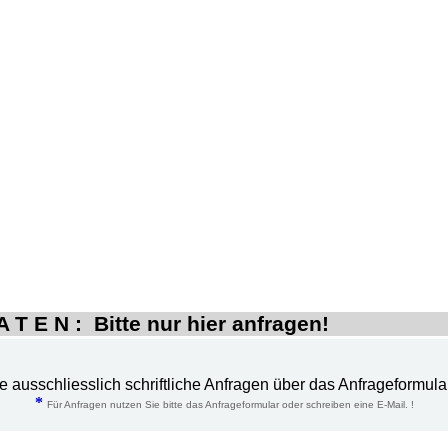
 T E N : Bitte nur hier anfragen!
te ausschliesslich schriftliche Anfragen über das Anfrageformula
*
Für Anfragen nutzen Sie bitte das Anfrageformular oder schreiben eine E-Mail. !