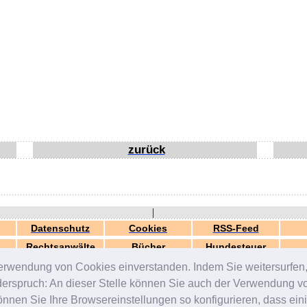
zurück
|
Datenschutz
Cookies
RSS-Feed
Rechtsanwälte
Bücher
Hundesteuer
erwendung von Cookies einverstanden. Indem Sie weitersurfen, 
generiert in 0.04 Sek.
© 2000-2026 by
ZERGportal
iderspruch: An dieser Stelle können Sie auch der Verwendung 
en Sie Ihre Browsereinstellungen so konfigurieren, dass einig