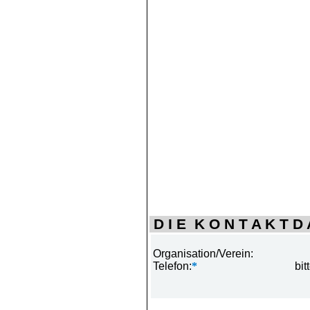
D I E K O N T A K T D A
Organisation/Verein:
Telefon:
*
bit