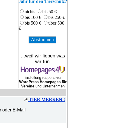
Jahr für den Tierschutz?
nichts
bis 50 €
bis 100 €
bis 250 €
bis 500 €
über 500
€
...weil wir lieben was
wir tun
Erstellung responsiver
WordPress Homepages für
Vereine
und Unternehmen
TIER MERKEN !
r oder E-Mail