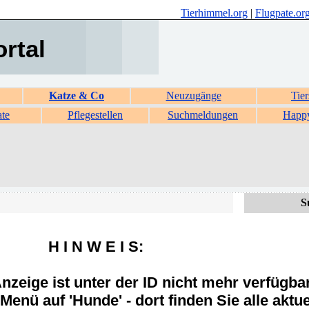
Tierhimmel.org
|
Flugpate.or
ortal
Katze & Co
Neuzugänge
Tier
ate
Pflegestellen
Suchmeldungen
Happ
S
H I N W E I S:
zeige ist unter der ID nicht mehr verfügba
Menü auf 'Hunde' - dort finden Sie alle aktue