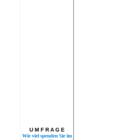
U M F R A G E
Wie viel spenden Sie im