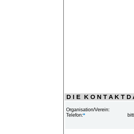
D I E K O N T A K T D A
Organisation/Verein:
Telefon:
*
bit