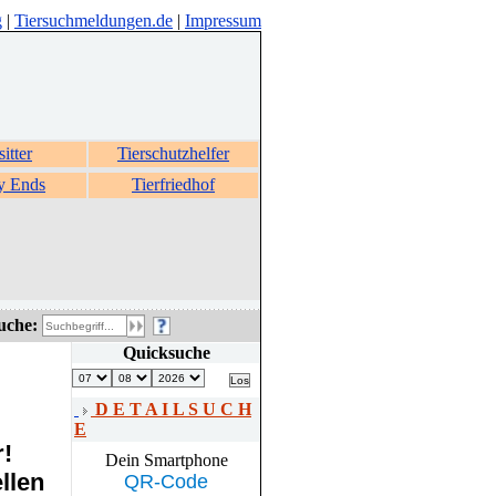
g
|
Tiersuchmeldungen.de
|
Impressum
sitter
Tierschutzhelfer
y Ends
Tierfriedhof
uche:
Quicksuche
D E T A I L S U C H
E
r!
Dein Smartphone
llen
QR-Code