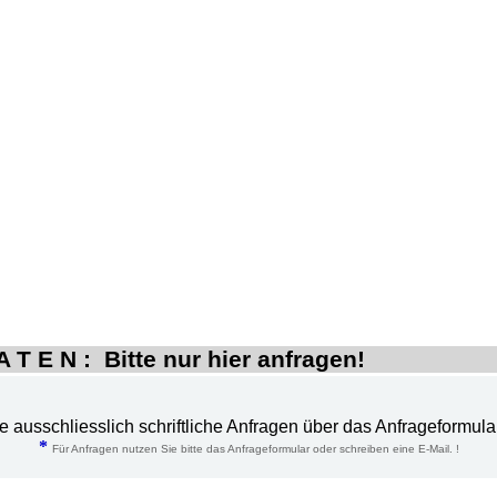
 T E N : Bitte nur hier anfragen!
te ausschliesslich schriftliche Anfragen über das Anfrageformula
*
Für Anfragen nutzen Sie bitte das Anfrageformular oder schreiben eine E-Mail. !