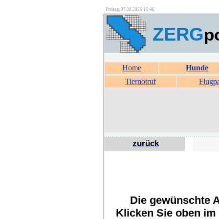
Freitag, 07.08.2026 16:46
ZERG
p
Home
Hunde
Tiernotruf
Flugp
zurück
Die gewünschte An
Klicken Sie oben im 