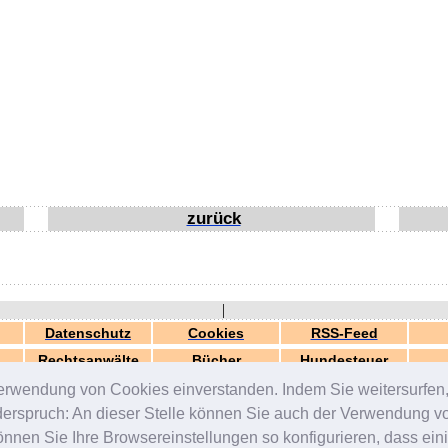
zurück
|
Datenschutz
Cookies
RSS-Feed
Rechtsanwälte
Bücher
Hundesteuer
erwendung von Cookies einverstanden. Indem Sie weitersurfen, 
generiert in 0.04 Sek.
© 2000-2026 by
ZERGportal
iderspruch: An dieser Stelle können Sie auch der Verwendung 
en Sie Ihre Browsereinstellungen so konfigurieren, dass einig