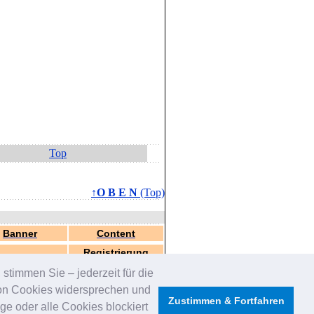
Top
↑O B E N
(Top)
Banner
Content
Registrierung
stimmen Sie – jederzeit für die
von Cookies widersprechen und
Zustimmen & Fortfahren
e oder alle Cookies blockiert