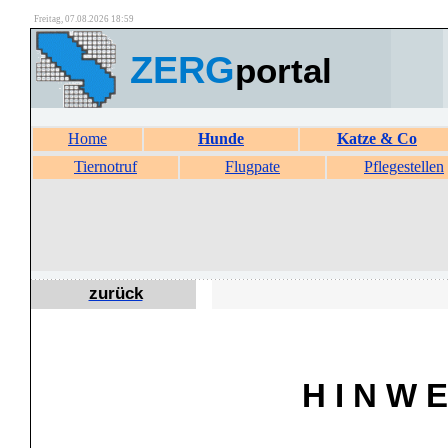
Freitag, 07.08.2026 18:59
ZERG
portal
Home
Hunde
Katze & Co
Tiernotruf
Flugpate
Pflegestellen
zurück
H I N W E