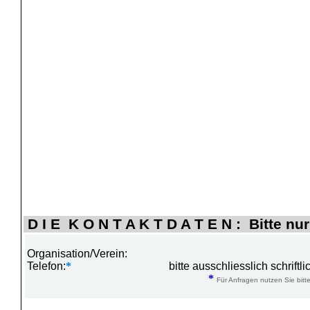
D I E K O N T A K T D A T E N : Bitte nur
Organisation/Verein:
Telefon:
*
bitte ausschliesslich schrift
*
Für Anfragen nutzen Sie bitte