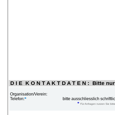
D I E K O N T A K T D A T E N : Bitte nur
Organisation/Verein:
Telefon:
*
bitte ausschliesslich schrift
*
Für Anfragen nutzen Sie bitte