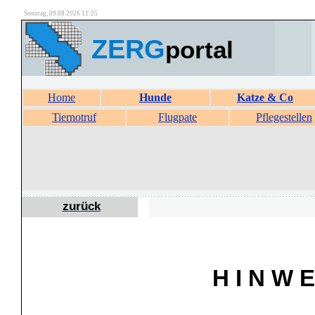
Sonntag, 09.08.2026 11:25
ZERG
portal
Home
Hunde
Katze & Co
Tiernotruf
Flugpate
Pflegestellen
zurück
H I N W E